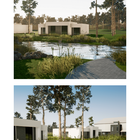
ПОМОЖЕМ ВОПЛОТИТЬ
ВАШИ ИДЕИ В ЖИЗНЬ
Свяжитесь с нами и мы обсудим Ваш
проект!
Ваше имя:
Ваш телефон:
+375
Email:
Даю согласие на обработку персональных
данных